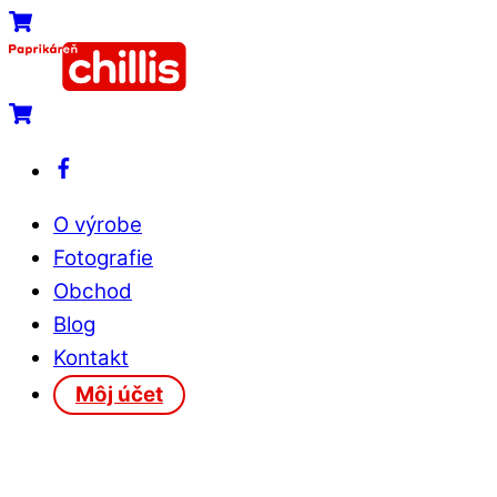
Skip
Menu
Cart
to
content
Cart
Facebook
O výrobe
Fotografie
Obchod
Blog
Kontakt
Môj účet
Close
Close
Menu
Cart